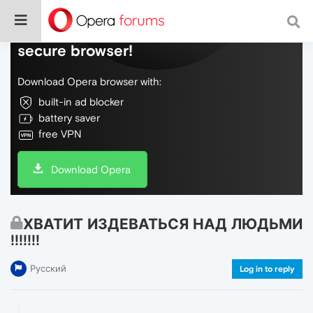
Do more on the web, with a fast and
secure browser!
Download Opera browser with:
built-in ad blocker
battery saver
free VPN
Download Opera
ХВАТИТ ИЗДЕВАТЬСЯ НАД ЛЮДЬМИ
!!!!!!!
Русский
Log in to reply