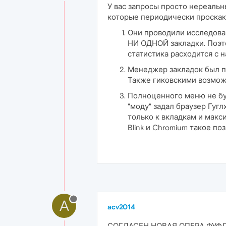
У вас запросы просто нереальн
которые периодически проскаки
Они проводили исследован
НИ ОДНОЙ закладки. Поэто
статистика расходится с 
Менеджер закладок был пр
Также гиковскими возмож
Полноценного меню не буд
"моду" задал браузер Гуг
только к вкладкам и макс
Blink и Chromium такое п
A
acv2014
СОГЛАСЕН НОВАЯ ОПЕРА ФУФЛ