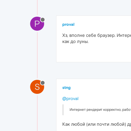
P
proval
Хз, вполне себе браузер. Интер
как до луны.
S
stng
@proval
Интернет рендерит корректно, рабо
Как любой (или почти любой) др