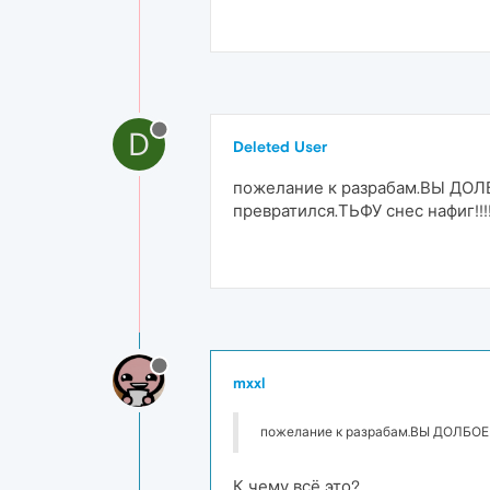
D
Deleted User
пожелание к разрабам.ВЫ ДОЛБО
превратился.ТЬФУ снес нафиг!!!
mxxl
пожелание к разрабам.ВЫ ДОЛБОЕБЫ 
К чему всё это?