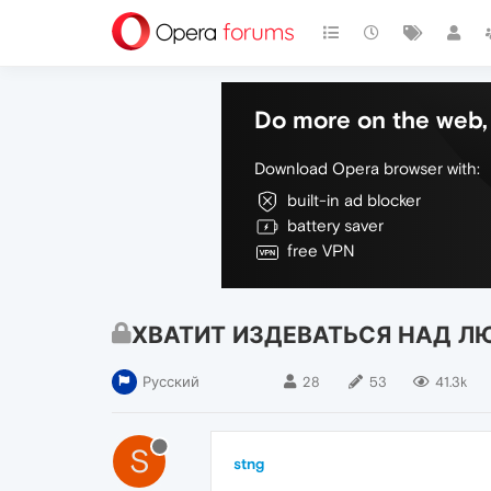
Do more on the web, 
Download Opera browser with:
built-in ad blocker
battery saver
free VPN
ХВАТИТ ИЗДЕВАТЬСЯ НАД ЛЮДЬ
Русский
28
53
41.3k
S
stng