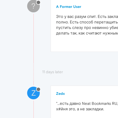
?
A Former User
Это у вас разум спит. Есть зак
полно. Есть способ перетащить
пустить слезу про невинно уби
делать так, как считают нужны
11 days later
Z
Zedx
"...есть давно Neat Bookmarks R
х#йня это, а не закладки.