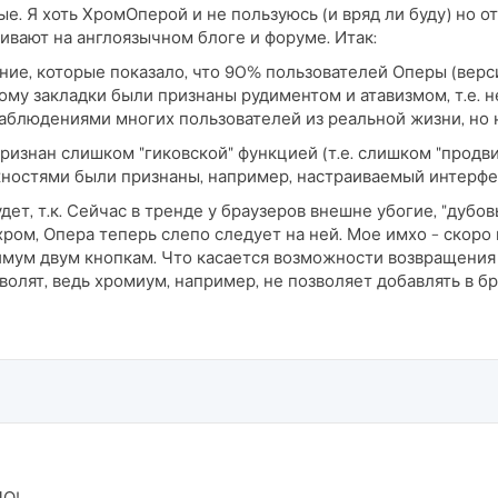
ые. Я хоть ХромОперой и не пользуюсь (и вряд ли буду) но
вают на англоязычном блоге и форуме. Итак:
ие, которые показало, что 90% пользователей Оперы (верси
му закладки были признаны рудиментом и атавизмом, т.е. 
наблюдениями многих пользователей из реальной жизни, но н
изнан слишком "гиковской" функцией (т.е. слишком "продви
ностями были признаны, например, настраиваемый интерфейс
ет, т.к. Сейчас в тренде у браузеров внешне убогие, "дубо
лхром, Опера теперь слепо следует на ней. Мое имхо - скоро
имум двум кнопкам. Что касается возможности возвращения
озволят, ведь хромиум, например, не позволяет добавлять в 
О!