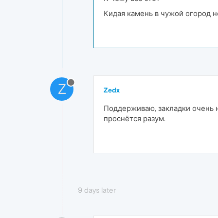
Кидая камень в чужой огород н
Z
Zedx
Поддерживаю, закладки очень не
проснётся разум.
9 days later