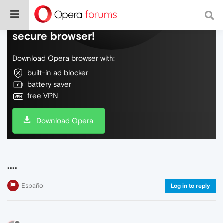
Do more on the web, with a fast and
secure browser!
Download Opera browser with:
built-in ad blocker
battery saver
free VPN
Download Opera
....
Español
Log in to reply