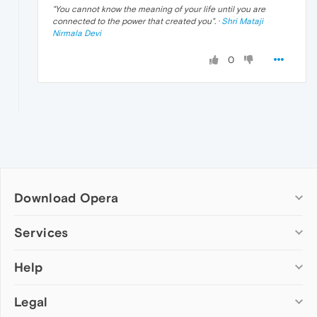
"
You cannot know the meaning of your life until you are
connected to the power that created you
". ·
Shri Mataji
Nirmala Devi
0
Download Opera
Computer browsers
Services
Opera for Windows
Help
Add-ons
Opera for Mac
Opera account
Opera for Linux
Legal
Wallpapers
Help & support
Opera beta version