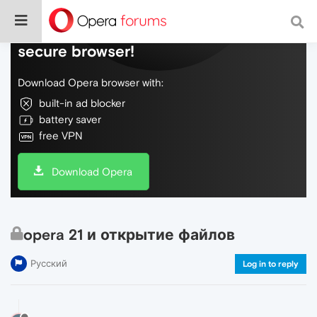
Do more on the web, with a fast and
secure browser!
Download Opera browser with:
built-in ad blocker
battery saver
free VPN
Download Opera
opera 21 и открытие файлов
Русский
Log in to reply