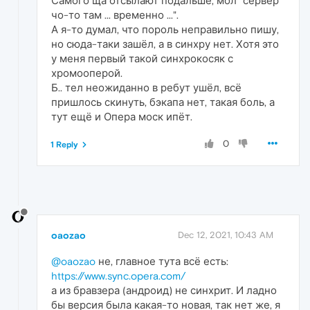
Самого ща отсылают подальше, мол "сервер
чо-то там ... временно ...".
А я-то думал, что пороль неправильно пишу,
но сюда-таки зашёл, а в синхру нет. Хотя это
у меня первый такой синхрокосяк с
хромооперой.
Б.. тел неожиданно в ребут ушёл, всё
пришлось скинуть, бэкапа нет, такая боль, а
тут ещё и Опера моск ипёт.
0
1 Reply
oaozao
Dec 12, 2021, 10:43 AM
@oaozao
не, главное тута всё есть:
https://www.sync.opera.com/
а из бравзера (андроид) не синхрит. И ладно
бы версия была какая-то новая, так нет же, я