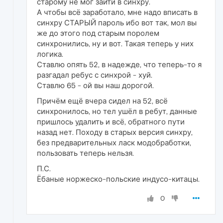
старому не мог зайти в синхру.
А чтобы всё заработало, мне надо вписать в
синхру СТАРЫЙ пароль ибо вот так, мол вы
же до этого под старым поролем
синхронились, ну и вот. Такая теперь у них
логика.
Ставлю опять 52, в надежде, что теперь-то я
разгадал ребус с синхрой - хуй.
Ставлю 65 - ой вы наш дорогой.
Причём ещё вчера сидел на 52, всё
синхронилось, но тел ушёл в ребут, данные
пришлось удалить и всё, обратного пути
назад нет. Походу в старых версия синхру,
без предварительных ласк модобработки,
пользовать теперь нельзя.
П.С.
Ёбаные норжеско-польские индусо-китацы.
0