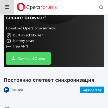
Do more on the web, with a fast and
secure browser!
Download Opera browser with:
built-in ad blocker
battery saver
free VPN
Download Opera
Постоянно слетает синхронизация
Русский
Log in to reply