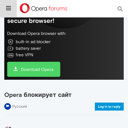
Do more on the web, with a fast and
secure browser!
Download Opera browser with:
built-in ad blocker
battery saver
free VPN
Download Opera
Opera блокирует сайт
Русский
Log in to reply