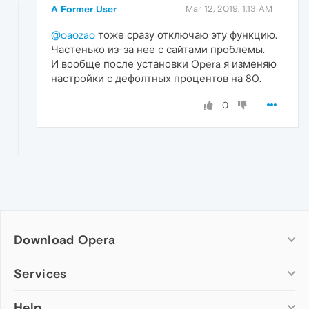
A Former User
Mar 12, 2019, 1:13 AM
@oaozao
тоже сразу отключаю эту функцию.
Частенько из-за нее с сайтами проблемы.
И вообще после установки Opera я изменяю
настройки с дефолтных процентов на 80.
0
Download Opera
Computer browsers
Services
Opera for Windows
Help
Add-ons