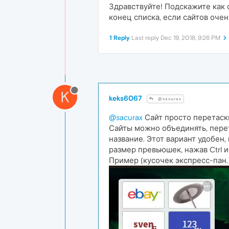
Здравствуйте! Подскажите как 
конец списка, если сайтов очен
1 Reply
Last reply
Dec 19, 2018, 9:26 PM
K
keks6067
@sacurax
@sacurax
Сайт просто перетаск
Сайты можно объединять, перет
название. Этот вариант удобен
размер превьюшек, нажав Ctrl 
Пример (кусочек экспресс-пан.)