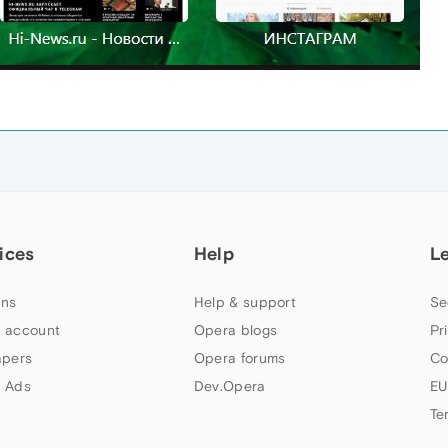
ices
Help
L
ns
Help & support
Se
 account
Opera blogs
Pr
apers
Opera forums
Co
 Ads
Dev.Opera
EU
Te