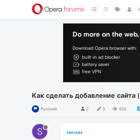
Do more on the web, 
Download Opera browser with:
built-in ad blocker
battery saver
free VPN
Как сделать добавление сайта (
Русский
2
2
632
S
sacurax