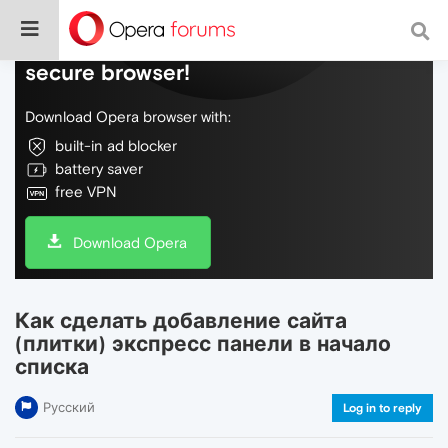
Do more on the web, with a fast and
secure browser!
Download Opera browser with:
built-in ad blocker
battery saver
free VPN
Download Opera
Как сделать добавление сайта
(плитки) экспресс панели в начало
списка
Русский
Log in to reply