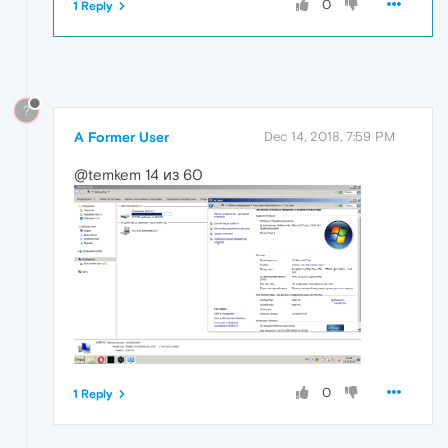
0
1 Reply
?
A Former User
Dec 14, 2018, 7:59 PM
@temkem 14 из 60
0
1 Reply