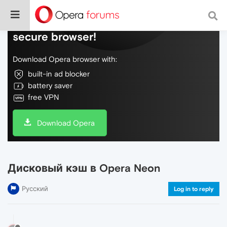
Do more on the web, with a fast and
secure browser!
Download Opera browser with:
built-in ad blocker
battery saver
free VPN
Download Opera
Дисковый кэш в Opera Neon
Русский
Log in to reply