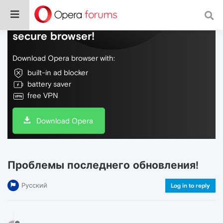
Do more on the web, with a fast and
secure browser!
Download Opera browser with:
built-in ad blocker
battery saver
free VPN
Download Opera
Проблемы последнего обновления!
Русский
Log in to reply