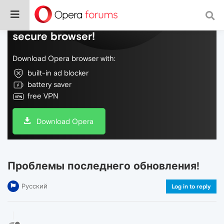
Do more on the web, with a fast and
secure browser!
Download Opera browser with:
built-in ad blocker
battery saver
free VPN
Download Opera
Проблемы последнего обновления!
Русский
Log in to reply