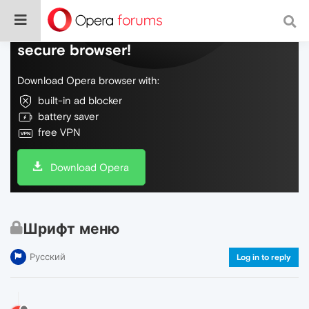
Do more on the web, with a fast and
secure browser!
Download Opera browser with:
built-in ad blocker
battery saver
free VPN
Download Opera
Шрифт меню
Русский
Log in to reply