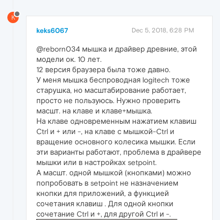
K
keks6067
Dec 5, 2018, 6:28 PM
@reborn034 мышка и драйвер древние, этой
модели ок. 10 лет.
12 версия браузера была тоже давно.
У меня мышка беспроводная logitech тоже
старушка, но масштабирование работает,
просто не пользуюсь. Нужно проверить
масшт. на клаве и клаве+мышка.
На клаве одновременным нажатием клавиш
Ctrl и + или -, на клаве с мышкой-Ctrl и
вращение основного колесика мышки. Если
эти варианты работают, проблема в драйвере
мышки или в настройках setpoint.
А масшт. одной мышкой (кнопками) можно
попробовать в setpoint не назначением
кнопки для приложений, а функцией
сочетания клавиш . Для одной кнопки
сочетание Ctrl и +, для другой Ctrl и -.