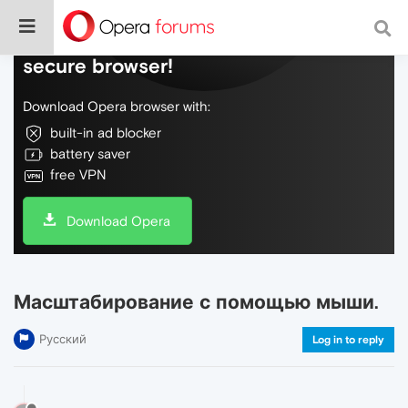
Do more on the web, with a fast and
secure browser!
Download Opera browser with:
built-in ad blocker
battery saver
free VPN
Download Opera
Масштабирование с помощью мыши.
Русский
Log in to reply