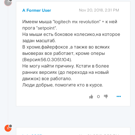
?
A Former User
Nov 20, 2018, 2:31 PM
Имеем мыша "logitech mx revolution" + к ней
прога "setpoint".
На мыши есть боковое колесико,на которое
задан масштаб.
В хроме,файерфоксе ,а также во всяких
вьюверах все работает, кроме оперы
(Версия:56.0.3051.104).
Не могу найти причину. Кстати в более
ранних версиях (до перехода на новый
движок) все работало.
Люди добрые, помогите кто в курсе.
0
K