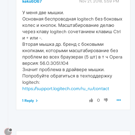
keks6067
Nov 21, 2018, 5:59 PM
У меня две мышки.
Основная беспроводная logitech без боковых
колес и кнопок. Масштабирование делаю
через клаву logitech сочетанием клавиш Ctrl
и + или -.
Вторая мышка др. бренд с боковыми
кнопками, которыми масштабирование без
проблем во всех браузерах (5 шт) в т ч Opera
версия: 56.0.3051.104
Значит проблема в драйвере мышки.
Попробуйте обратиться в техподдержку
logitech:
https://support.logitech.com/ru_ru/contact
0
1 Reply
?