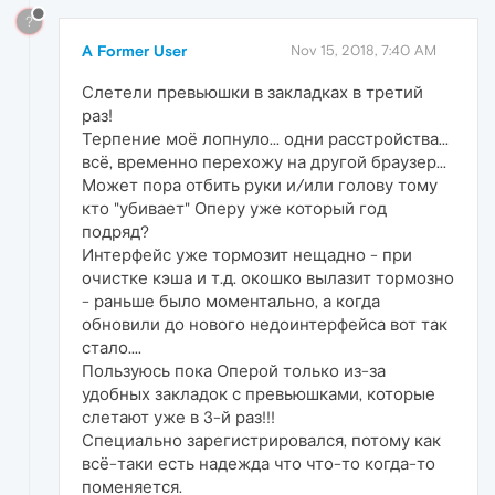
?
A Former User
Nov 15, 2018, 7:40 AM
Слетели превьюшки в закладках в третий
раз!
Терпение моё лопнуло... одни расстройства...
всё, временно перехожу на другой браузер...
Может пора отбить руки и/или голову тому
кто "убивает" Оперу уже который год
подряд?
Интерфейс уже тормозит нещадно - при
очистке кэша и т.д. окошко вылазит тормозно
- раньше было моментально, а когда
обновили до нового недоинтерфейса вот так
стало....
Пользуюсь пока Оперой только из-за
удобных закладок с превьюшками, которые
слетают уже в 3-й раз!!!
Специально зарегистрировался, потому как
всё-таки есть надежда что что-то когда-то
поменяется.