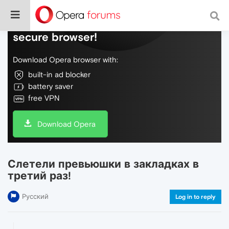
Do more on the web, with a fast and
secure browser!
Download Opera browser with:
built-in ad blocker
battery saver
free VPN
Download Opera
Слетели превьюшки в закладках в
третий раз!
Русский
Log in to reply