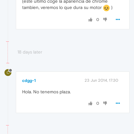
(este ultimo coge la apariencia de chrome
tambien, veremos lo que dura su motor
)
0
18 days later
C
cdgg-1
23 Jun 2014, 17:30
Hola. No tenemos plaza.
0