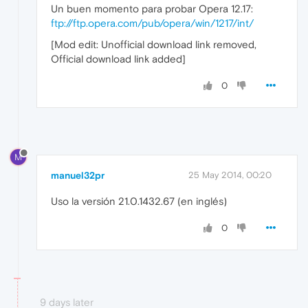
Un buen momento para probar Opera 12.17:
ftp://ftp.opera.com/pub/opera/win/1217/int/
[Mod edit: Unofficial download link removed,
Official download link added]
0
M
manuel32pr
25 May 2014, 00:20
Uso la versión 21.0.1432.67 (en inglés)
0
9 days later