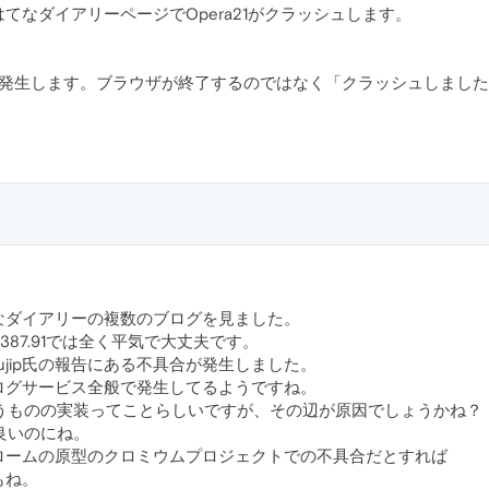
てなダイアリーページでOpera21がクラッシュします。
 8.1いずれでも発生します。ブラウザが終了するのではなく「クラッシュし
なダイアリーの複数のブログを見ました。
1387.91では全く平気で大丈夫です。
7だとujip氏の報告にある不具合が発生しました。
ログサービス全般で発生してるようですね。
いうものの実装ってことらしいですが、その辺が原因でしょうかね？
良いのにね。
ロームの原型のクロミウムプロジェクトでの不具合だとすれば
もね。