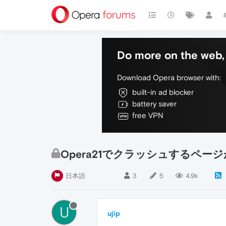
Do more on the web, 
Download Opera browser with:
built-in ad blocker
battery saver
free VPN
Opera21でクラッシュするペー
日本語
3
5
4.9k
U
ujip