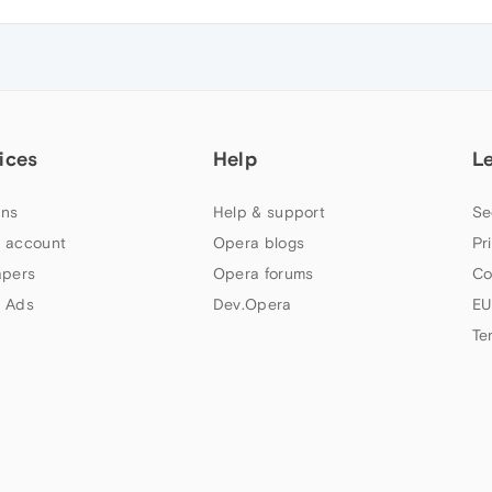
ices
Help
L
ns
Help & support
Se
 account
Opera blogs
Pr
apers
Opera forums
Co
 Ads
Dev.Opera
EU
Te