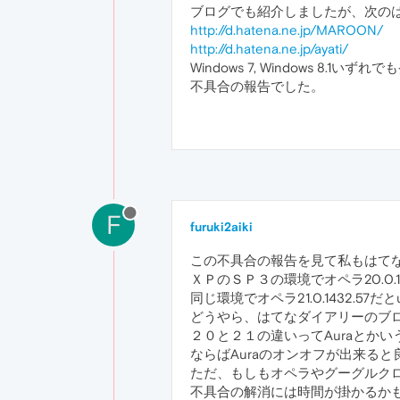
ブログでも紹介しましたが、次のは
http://d.hatena.ne.jp/MAROON/
http://d.hatena.ne.jp/ayati/
Windows 7, Windows
不具合の報告でした。
F
furuki2aiki
この不具合の報告を見て私もはて
ＸＰのＳＰ３の環境でオペラ20.0.
同じ環境でオペラ21.0.1432.5
どうやら、はてなダイアリーのブ
２０と２１の違いってAuraとか
ならばAuraのオンオフが出来ると
ただ、もしもオペラやグーグルク
不具合の解消には時間が掛かるか