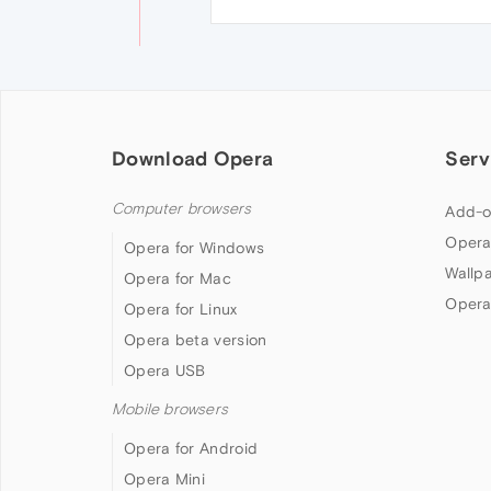
Download Opera
Serv
Computer browsers
Add-o
Opera
Opera for Windows
Wallp
Opera for Mac
Opera
Opera for Linux
Opera beta version
Opera USB
Mobile browsers
Opera for Android
Opera Mini