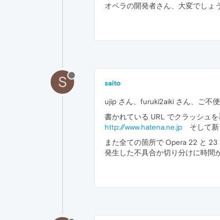
オペラの開発者さん、大変でしょ
S
saito
ujip さん、furuki2aiki
書かれている URL でクラッシ
http://www.hatena.ne.jp
そして新し
また全ての箇所で Opera 22 と
発生した不具合か切り分けに時間