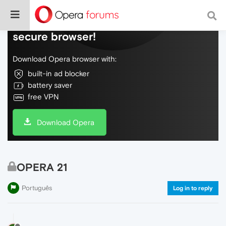
Do more on the web, with a fast and
secure browser!
Download Opera browser with:
built-in ad blocker
battery saver
free VPN
Download Opera
OPERA 21
Português
Log in to reply