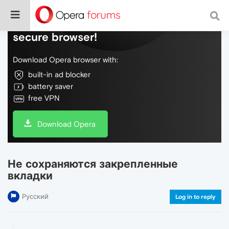
Do more on the web, with a fast and
secure browser!
Download Opera browser with:
built-in ad blocker
battery saver
free VPN
Download Opera
Не сохраняются закрепленные
вкладки
Русский
Log in to reply