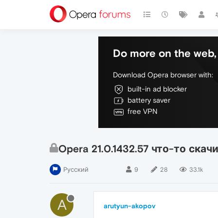
Do more on the web, 
Download Opera browser with:
built-in ad blocker
battery saver
free VPN
Opera 21.0.1432.57 что-то ска
Русский
9
28
33.1k
A
arutyun-akopov