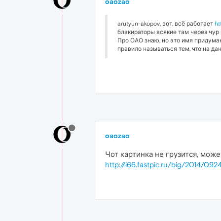
oaozao
arutyun-akopov, вот, всё работает
ht
блакираторы всякие там через чур
Про ОАО знаю, но это имя придума
правило называться тем, что на да
oaozao
Чот картинка не грузится, може
http://i66.fastpic.ru/big/2014/