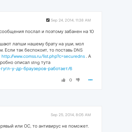
Sep 24, 2014, 11:38 AM
 сообщения послал и поэтому забанен на 10
ешают лапши нашему брату на уши, мол
м. Если так беспокоит, то поставь DNS
т
http://www.comss.ru/list.php?c=securedns
. А
робно описал stng тута
-гугл-у-др-браузеров-работает/6
0
Sep 25, 2014, 8:05 AM
ырявый или ОС, то антивирус не поможет.