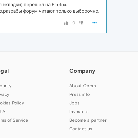
 вкладки) перешел на Firefox.
мо,разрабы форум читают только выборочно.
0
egal
Company
curity
About Opera
ivacy
Press info
okies Policy
Jobs
LA
Investors
rms of Service
Become a partner
Contact us