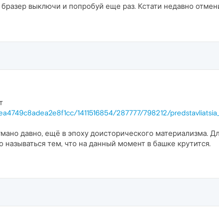
 бразер выключи и попробуй еще раз. Кстати недавно отмени
т
4a6ea4749c8adea2e8f1cc/1411516854/287777/798212/predstavliatsia
умано давно, ещё в эпоху доисторического материализма. Д
о называться тем, что на данный момент в башке крутится.