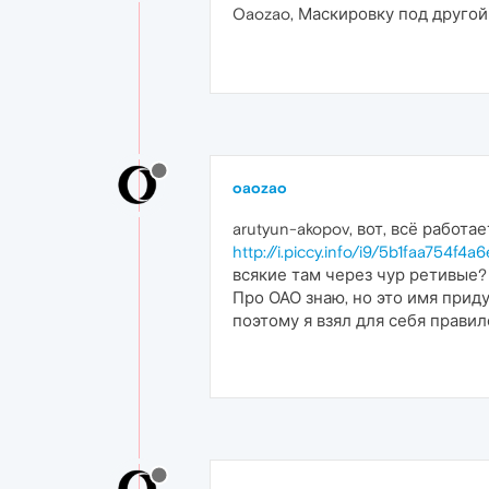
Oaozao, Маскировку под другой
oaozao
arutyun-akopov, вот, всё работае
http://i.piccy.info/i9/5b1faa754f
всякие там через чур ретивые?
Про ОАО знаю, но это имя прид
поэтому я взял для себя правил