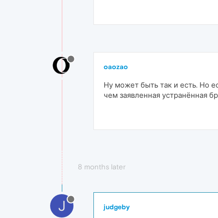
oaozao
Ну может быть так и есть. Но 
чем заявленная устранённая бр
8 months later
J
judgeby