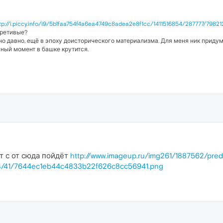
tp://i.piccy.info/i9/5b1faa754f4a6ea4749c8adea2e8f1cc/1411516854/287777/79821
 ретивые?
но давно, ещё в эпоху доисторического материализма. Для меня ник придум
нный момент в башке крутится.
т с от сюда пойдёт
http://www.imageup.ru/img261/1887562/preds
0924/41/7644ec1eb44c4833b22f626c8cc56941.png