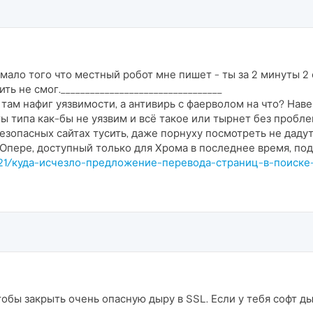
 мало того что местный робот мне пишет - ты за 2 минуты 2
ть не смог._________________________________
 там нафиг уязвимости, а антивирь с фаерволом на что? Нав
ы типа как-бы не уязвим и всё такое или тырнет без пробле
безопасных сайтах тусить, даже порнуху посмотреть не даду
а Опере, доступный только для Хрома в последнее время, под
c/5121/куда-исчезло-предложение-перевода-страниц-в-поиске
чтобы закрыть очень опасную дыру в SSL. Если у тебя софт д