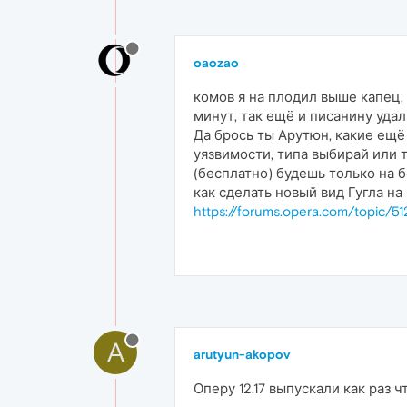
oaozao
комов я на плодил выше капец,
минут, так ещё и писанину удали
Да брось ты Арутюн, какие ещё
уязвимости, типа выбирай или т
(бесплатно) будешь только на 
как сделать новый вид Гугла н
https://forums.opera.com/topi
A
arutyun-akopov
Оперу 12.17 выпускали как раз 