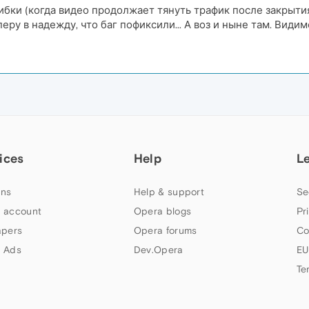
ибки (когда видео продолжает тянуть трафик после закрытия
ру в надежду, что баг пофиксили... А воз и ныне там. Види
ices
Help
L
ns
Help & support
Se
 account
Opera blogs
Pr
apers
Opera forums
Co
 Ads
Dev.Opera
EU
Te