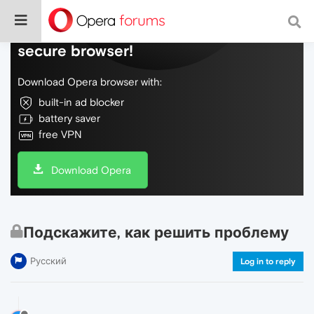
Do more on the web, with a fast and
secure browser!
Download Opera browser with:
built-in ad blocker
battery saver
free VPN
Download Opera
Подскажите, как решить проблему
Русский
Log in to reply