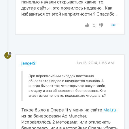
панелью начали открываться какие-то
другие сайты , это появилось недавно . Как
избавиться от этой неприятности ? Спасибо .
0
J
janger2
Jun 16, 2014, 11:55 AM
При переключении вкладок постоянно
обновляется видео и начинается сначала. А
иногда бывает так, что открываю какую-либо
вкладку и она обновляется беспрерывно. Кто
знает из-за чего это,, подскажите что делать?
Такое было в Опере 11 у меня на сайте
Mail.ru
из-за банерорезки Ad Muncher.
Исправлялось 2 методами: или отключать
банерорезку, или в настройках Оперы убрать