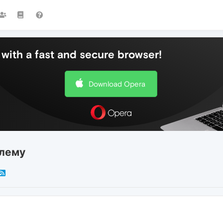
with a fast and secure browser!
Download Opera
блему