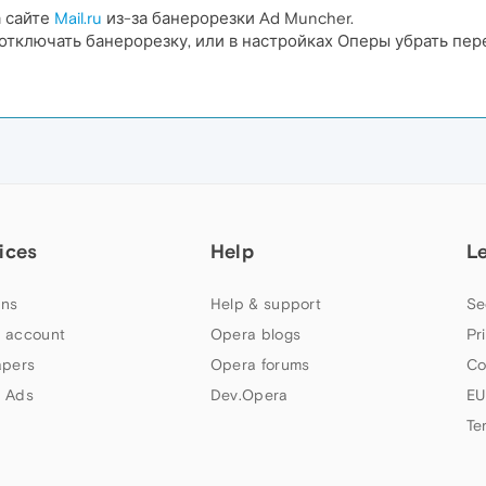
а сайте
Mail.ru
из-за банерорезки Ad Muncher.
отключать банерорезку, или в настройках Оперы убрать пе
ices
Help
L
ns
Help & support
Se
 account
Opera blogs
Pr
apers
Opera forums
Co
 Ads
Dev.Opera
EU
Te