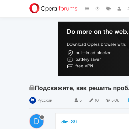
Do more on the web, 
Download Opera browser with:
built-in ad blocker
battery saver
free VPN
Подскажите, как решить про
Русский
5
10
5.0k
D
dim-231