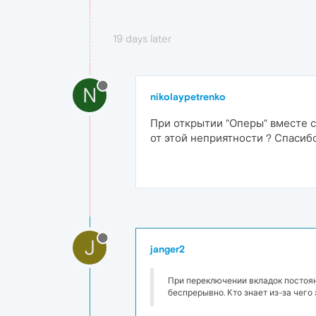
19 days later
N
nikolaypetrenko
При открытии "Оперы" вместе с
от этой неприятности ? Спасибо
J
janger2
При переключении вкладок постоян
беспрерывно. Кто знает из-за чего 