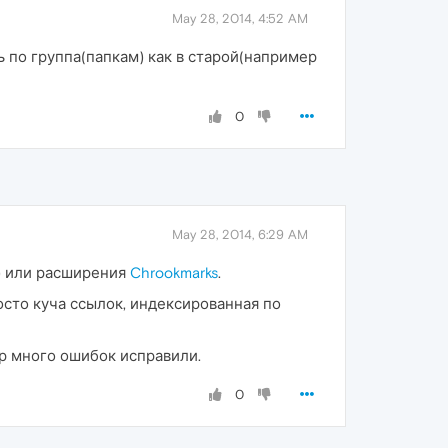
May 28, 2014, 4:52 AM
 по группа(папкам) как в старой(например
0
May 28, 2014, 6:29 AM
) или расширения
Chrookmarks
.
росто куча ссылок, индексированная по
пор много ошибок исправили.
0