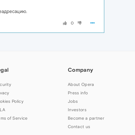
реадресацию.
0
egal
Company
curity
About Opera
ivacy
Press info
okies Policy
Jobs
LA
Investors
rms of Service
Become a partner
Contact us