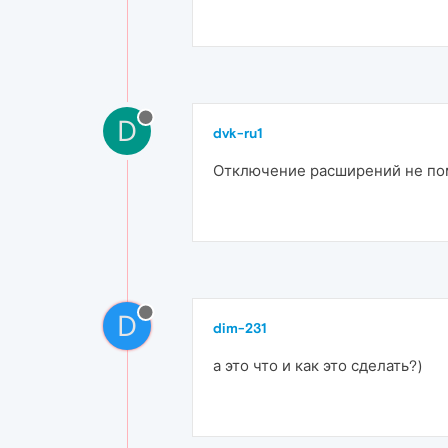
D
dvk-ru1
Отключение расширений не пом
D
dim-231
а это что и как это сделать?)