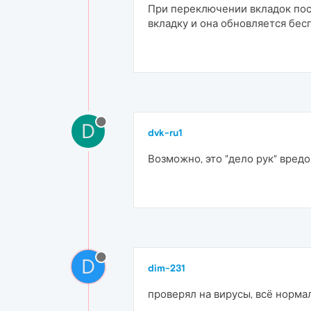
При переключении вкладок пост
вкладку и она обновляется бесп
D
dvk-ru1
Возможно, это "дело рук" вред
D
dim-231
проверял на вирусы, всё нормал