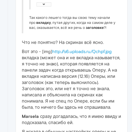
Так какого лешего тогда вы свою тему начали
про
вкладку
, путая других, когда на самом деле у
вас, оказывается, всё же речь о
заголовке
?!
Что не понятно? На скринах всё ясно.
Вот это - [img]
http://s6.uploads.ru/Qchpf.jpg
вкладка (может она и не вкладка называется,
я точно не знаю), которая появляется на
панели задач когда открываешь Оперу. А на
вкладке написана версия (12.16) Оперы, или
заголовок (как теперь выяснилось).
Заголовок это, или нет я точно не знала,
написала и объяснила на скринах как
понимала. Я не спец по Опере, если бы им
была, то ничего бы здесь не спрашивала.
Marsela
сразу догадалась, что я имею ввиду и
подсказала, спасибо ей.
Я искала в обычных настройках оперы и не