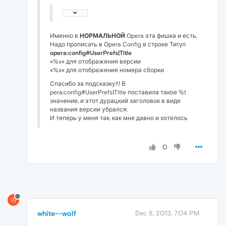
Именно в
НОРМАЛЬНОЙ
Opera эта фишка и есть.
Надо прописать в Opera Config в строке Титул
opera:config#UserPrefs|Title
«%v» для отображения версии
«%s» для отображения номера сборки
Спасибо за подсказку!!! В
pera:config#UserPrefs|Title поставила такое %t
значение, и этот дурацкий заголовок в виде
названия версии убрался.
И теперь у меня так, как мне давно и хотелось
0
W
white--wolf
Dec 8, 2013, 7:04 PM