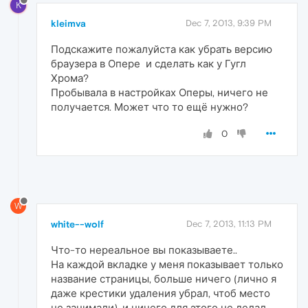
K
kleimva
Dec 7, 2013, 9:39 PM
Подскажите пожалуйста как убрать версию
браузера в Опере
и сделать как у Гугл
Хрома?
Пробывала в настройках Оперы, ничего не
получается.
Может что то ещё нужно?
0
W
white--wolf
Dec 7, 2013, 11:13 PM
Что-то нереальное вы показываете..
На каждой вкладке у меня показывает только
название страницы, больше ничего (лично я
даже крестики удаления убрал, чтоб место
не занимали), и ничего для этого не делал.