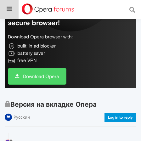
Do more on the web, with a fast and
secure browser!
Download Opera browser with:
built-in ad blocker
battery saver
free VPN
Download Opera
Версия на вкладке Опера
Русский
Log in to reply