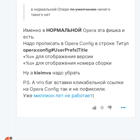
в нормальной Опере
по умолчанию
ничего
такого нет
Именно в
НОРМАЛЬНОЙ
Opera эта фишка и
есть.
Надо прописать в Opera Config в строке Титул
opera:config#UserPrefs|Title
«%v» для отображения версии
«%s» для отображения номера сборки
Ну а
kleimva
надо убрать
P.S. А что баг вставки кликабельной ссылки
на Opera Config так и не пофиксили.
Уже
миллион лет не работает
(
0