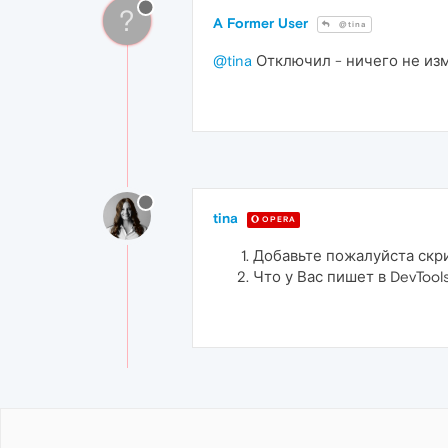
?
A Former User
@tina
@tina
Отключил - ничего не из
tina
OPERA
Добавьте пожалуйста скр
Что у Вас пишет в DevTool