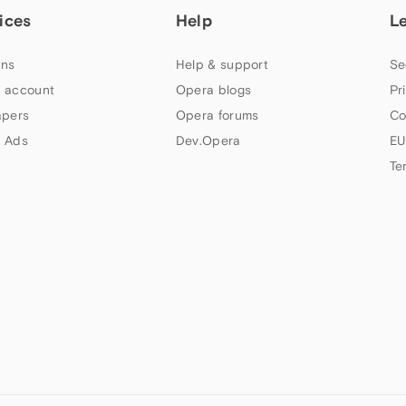
ices
Help
L
ns
Help & support
Se
 account
Opera blogs
Pr
apers
Opera forums
Co
 Ads
Dev.Opera
EU
Te