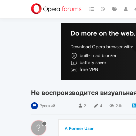
Do more on the web, 
Download Opera browser with:
built-in ad blocker
battery saver
free VPN
Не воспроизводится визуальная
Русский
2
4
2.1k
?
A Former User