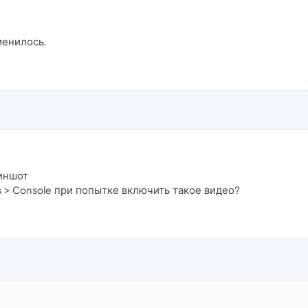
менилось.
иншот
s > Console при попытке включить такое видео?