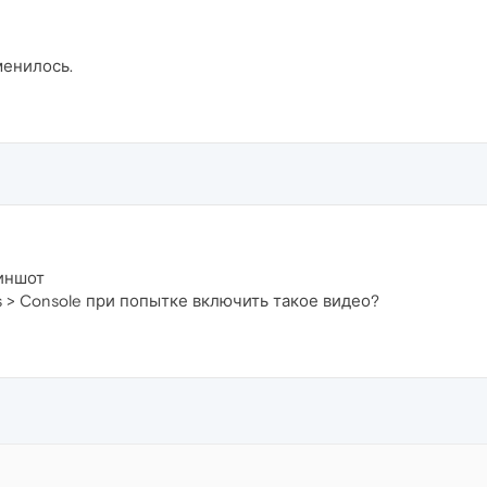
менилось.
иншот
s > Console при попытке включить такое видео?