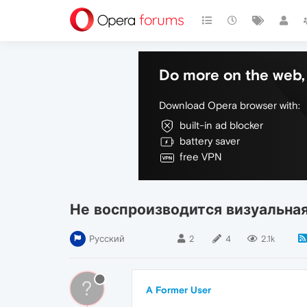
Do more on the web, 
Download Opera browser with:
built-in ad blocker
battery saver
free VPN
Не воспроизводится визуальная
Русский
2
4
2.1k
?
A Former User