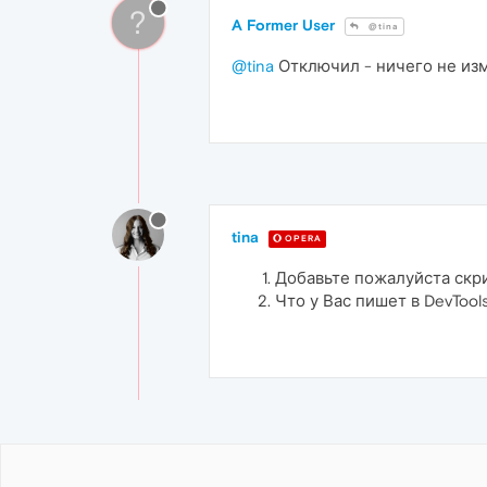
?
A Former User
@tina
@tina
Отключил - ничего не из
tina
OPERA
Добавьте пожалуйста скр
Что у Вас пишет в DevTool