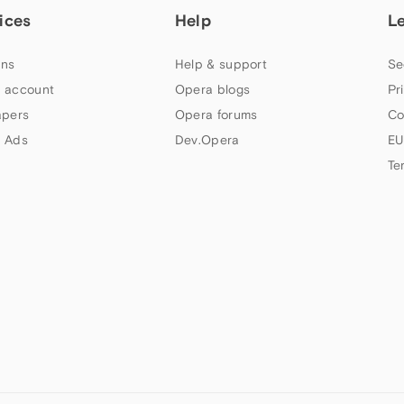
ices
Help
L
ns
Help & support
Se
 account
Opera blogs
Pr
apers
Opera forums
Co
 Ads
Dev.Opera
EU
Te