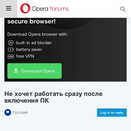
Do more on the web, with a fast and
secure browser!
Download Opera browser with:
built-in ad blocker
battery saver
free VPN
Download Opera
Не хочет работать сразу после
включения ПК
Русский
Log in to reply