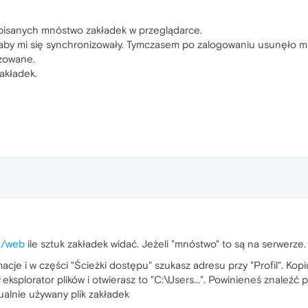
apisanych mnóstwo zakładek w przeglądarce.
by mi się synchronizowały. Tymczasem po zalogowaniu usunęło mi ws
izowane.
akładek.
m/web
ile sztuk zakładek widać. Jeżeli "mnóstwo" to są na serwerze.
e i w części "Ścieżki dostępu" szukasz adresu przy "Profil". Kopiuj
eksplorator plików i otwierasz to "C:\Users...". Powinieneś znaleźć pl
ualnie używany plik zakładek