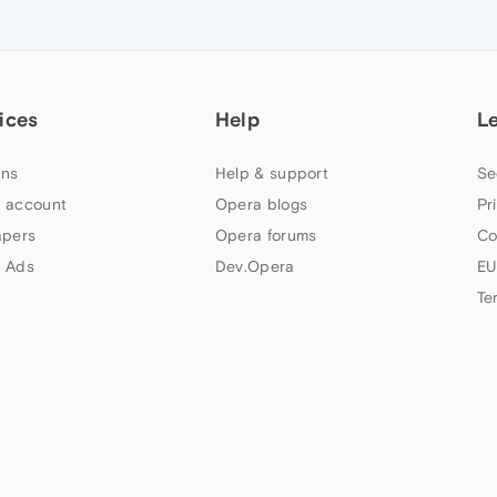
ices
Help
L
ns
Help & support
Se
 account
Opera blogs
Pr
apers
Opera forums
Co
 Ads
Dev.Opera
EU
Te