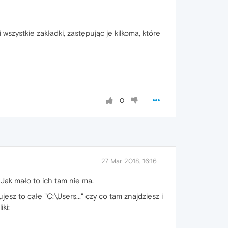
zystkie zakładki, zastępując je kilkoma, które
0
27 Mar 2018, 16:16
 Jak mało to ich tam nie ma.
esz to całe "C:\Users..." czy co tam znajdziesz i
iki: