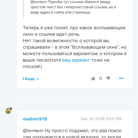
@temkem Причём тут ссылки. Имелся ввиду
простой текст без гипертекстовой ссылки, но в
виде адреса сайта или страницы.
Теперь я уже понял, про какое всплывающее
окно и ссылки идет речь.
Нет такой возможности, о которой вы
спрашивали - в этом "Всплывающем окне", но
можете пользоваться вариантом, о котором я
выше писал(хотя
ваш вариант
тоже не
плохой!).
0
1 Reply
vladimir976
Dec 10, 2019, 6:53 PM
@temkem Ну просто подумал, что раз поиск
там открывается в новой вкладке, то могли