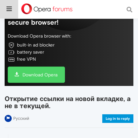
Do more on the web, with a fast and
secure browser!
Download Opera browser with:
built-in ad blocker
battery saver
free VPN
Download Opera
Открытие ссылки на новой вкладке, а
не в текущей.
Русский
Log in to reply