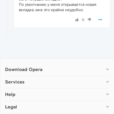
По умолчанию у меня открывается новая
вкладка, мне это крайне неудобно.
0
Download Opera
Computer browsers
Services
Opera for Windows
Help
Add-ons
Opera for Mac
Opera account
Opera for Linux
Legal
Wallpapers
Help & support
Opera beta version
Opera Ads
Opera blogs
Opera USB