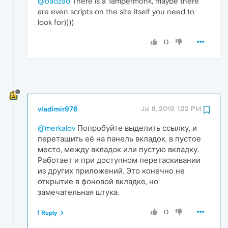
@oaozao
There is a Tampermonk, maybe there
are even scripts on the site itself you need to
look for))))
0
vladimir976
Jul 8, 2019, 1:22 PM
@merkalov
Попробуйте выделить ссылку, и
перетащить её на панель вкладок, в пустое
место, между вкладок или пустую вкладку.
Работает и при доступном перетаскивании
из других приложений. Это конечно не
открытие в фоновой вкладке, но
замечательная штука.
0
1 Reply