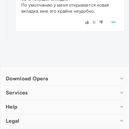
По умолчанию у меня открывается новая
вкладка, мне это крайне неудобно.
0
Download Opera
Computer browsers
Services
Opera for Windows
Help
Add-ons
Opera for Mac
Opera account
Opera for Linux
Legal
Wallpapers
Help & support
Opera beta version
Opera Ads
Opera blogs
Opera USB