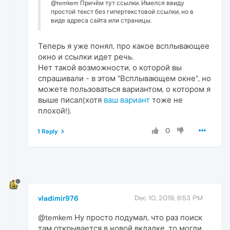
@temkem Причём тут ссылки. Имелся ввиду
простой текст без гипертекстовой ссылки, но в
виде адреса сайта или страницы.
Теперь я уже понял, про какое всплывающее
окно и ссылки идет речь.
Нет такой возможности, о которой вы
спрашивали - в этом "Всплывающем окне", но
можете пользоваться вариантом, о котором я
выше писал(хотя
ваш вариант
тоже не
плохой!).
0
1 Reply
vladimir976
Dec 10, 2019, 6:53 PM
@temkem Ну просто подумал, что раз поиск
там открывается в новой вкладке, то могли