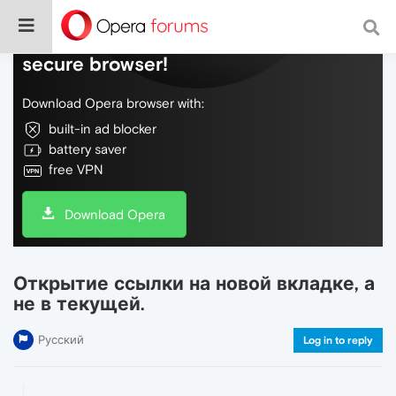
Do more on the web, with a fast and
secure browser!
Download Opera browser with:
built-in ad blocker
battery saver
free VPN
Download Opera
Открытие ссылки на новой вкладке, а
не в текущей.
Русский
Log in to reply