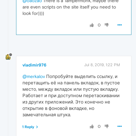
@oaozao
There is a Tampermonk, maybe there
are even scripts on the site itself you need to
look for))))
0
vladimir976
Jul 8, 2019, 1:22 PM
@merkalov
Попробуйте выделить ссылку, и
перетащить её на панель вкладок, в пустое
место, между вкладок или пустую вкладку.
Работает и при доступном перетаскивании
из других приложений. Это конечно не
открытие в фоновой вкладке, но
замечательная штука.
0
1 Reply