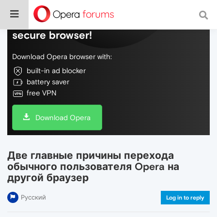
Do more on the web, with a fast and
secure browser!
Download Opera browser with:
built-in ad blocker
battery saver
free VPN
Download Opera
Две главные причины перехода
обычного пользователя Opera на
другой браузер
Русский
Log in to reply