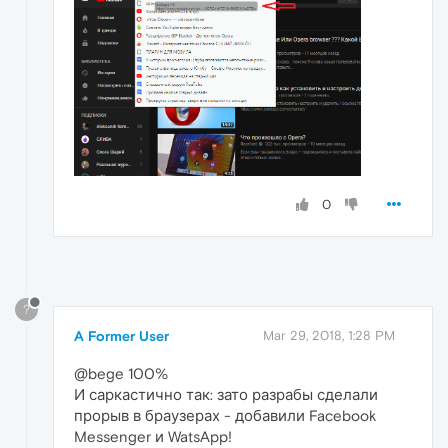
0
?
A Former User
Mar 29, 2018, 1:28 PM
@bege 100%
И саркастично так: зато разрабы сделали
прорыв в браузерах - добавили Facebook
Messenger и WatsApp!