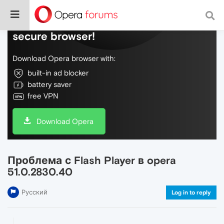
Do more on the web, with a fast and
secure browser!
Download Opera browser with:
built-in ad blocker
battery saver
free VPN
Download Opera
Проблема с Flash Player в opera
51.0.2830.40
Русский
Log in to reply