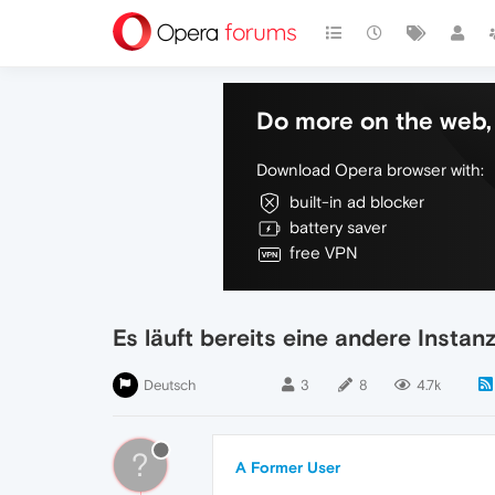
Do more on the web, 
Download Opera browser with:
built-in ad blocker
battery saver
free VPN
Es läuft bereits eine andere Instan
Deutsch
3
8
4.7k
?
A Former User