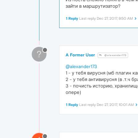
зайти в маршрутизатор?
1 Reply
Last reply
Dec 27, 2017, 9:50 AM
?
A Former User
@alexander173
@alexander173
1 - у тебя вирусня (мб плагин к
2 - у тебя антивирусня (в .т.ч 
3 - почисть историю, хранилище
опере)
1 Reply
Last reply
Dec 27, 2017, 10:01 AM