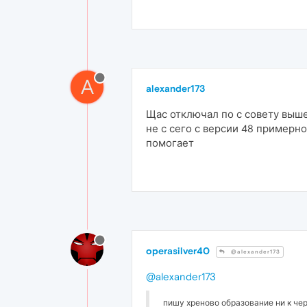
A
alexander173
Щас отключал по с совету выше
не с сего с версии 48 примерн
помогает
operasilver40
@alexander173
@alexander173
пишу хреново образование ни к че