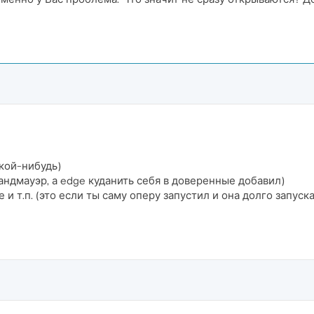
акой-нибудь)
брандмауэр, а edge куданить себя в доверенные добавил)
 и т.п. (это если ты саму оперу запустил и она долго запус