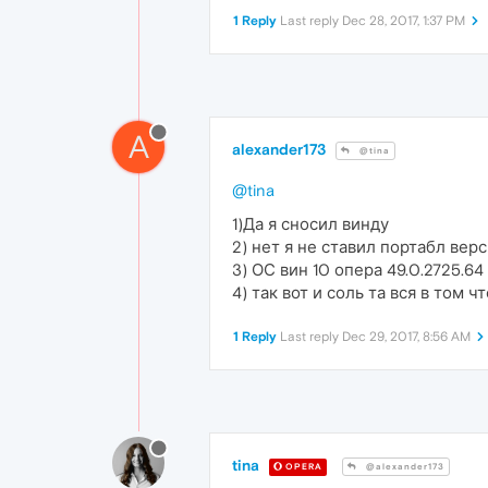
1 Reply
Last reply
Dec 28, 2017, 1:37 PM
A
alexander173
@tina
@tina
1)Да я сносил винду
2) нет я не ставил портабл вер
3) ОС вин 10 опера 49.0.2725.64
4) так вот и соль та вся в том ч
1 Reply
Last reply
Dec 29, 2017, 8:56 AM
tina
OPERA
@alexander173