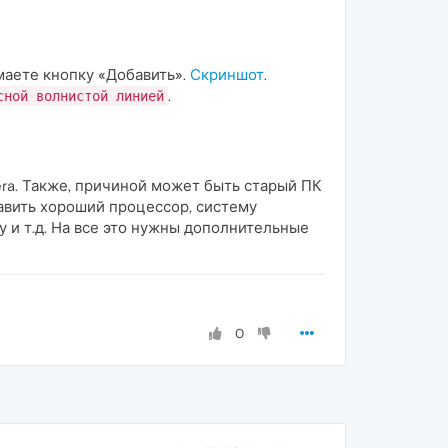
маете кнопку «Добавить».
Скриншот
.
.
сной волнистой линией
era. Также, причиной может быть старый ПК
авить хороший процессор, систему
 и т.д. На все это нужны дополнительные
0