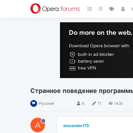
Do more on the web, 
Download Opera browser with:
built-in ad blocker
battery saver
free VPN
Странное поведение программ
Русский
6
17
14.3k
A
alexander173