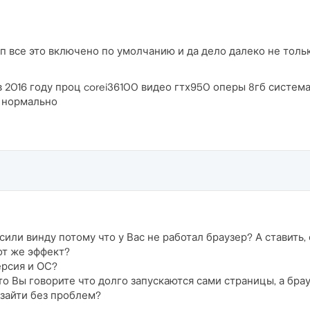
п все это включено по умолчанию и да дело далеко не толь
 2016 году проц corei36100 видео гтх950 оперы 8гб система 
е нормально
сили винду потому что у Вас не работал браузер? А ставить
от же эффект?
ерсия и ОС?
о Вы говорите что долго запускаются сами страницы, а брау
зайти без проблем?