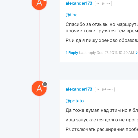
A
alexander173
@tina
@tina
Спасибо за отзывы но маршрути
прочие тоже грузятся тем врем
Ps и да я пишу хреново образов
1 Reply
Last reply
Dec 27, 2017, 10:49 AM
A
alexander173
@Guest
@potato
Да тоже думал над этим но я б
и да запускается долго не про
Ps отключать расширения пробы