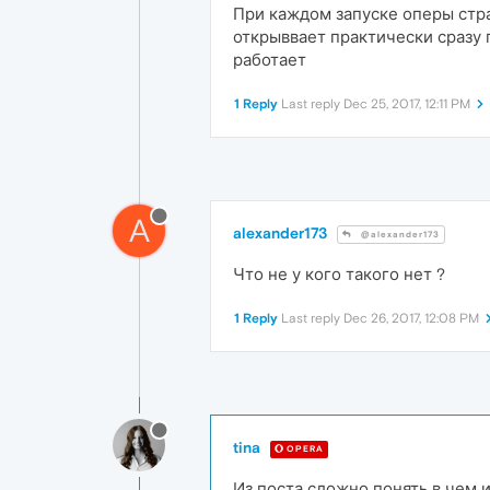
При каждом запуске оперы стра
открыввает практически сразу 
работает
1 Reply
Last reply
Dec 25, 2017, 12:11 PM
A
alexander173
@alexander173
Что не у кого такого нет ?
1 Reply
Last reply
Dec 26, 2017, 12:08 PM
tina
OPERA
Из поста сложно понять в чем 