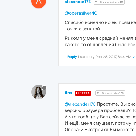
A
alexander173
@operasilver40
@operasilver40
Спасибо конечно но вы прям кэ
точки с запятой
Ps комп у меня средний менял в
какого то обновления было вс
1 Reply
Last reply
Dec 28, 2017, 8:44 AM
tina
OPERA
@alexander173
@alexander173
Простите, Вы сно
версию браузера пробовали? Т
А что вообще у Вас сейчас за в
И ещё, меня смущает, потому чт
Опера-> Настройки Вы можете 