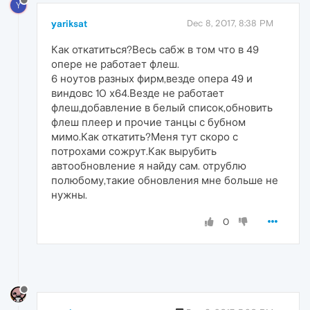
Y
yariksat
Dec 8, 2017, 8:38 PM
Как откатиться?Весь сабж в том что в 49
опере не работает флеш.
6 ноутов разных фирм,везде опера 49 и
виндовс 10 х64.Везде не работает
флеш,добавление в белый список,обновить
флеш плеер и прочие танцы с бубном
мимо.Как откатить?Меня тут скоро с
потрохами сожрут.Как вырубить
автообновление я найду сам. отрублю
полюбому,такие обновления мне больше не
нужны.
0