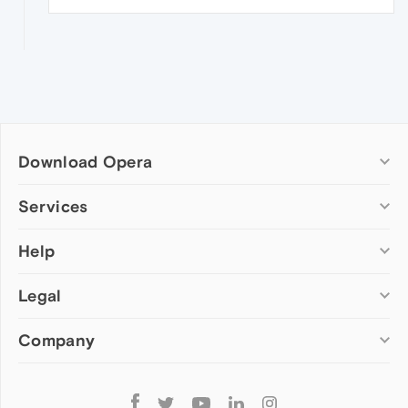
Download Opera
Computer browsers
Services
Opera for Windows
Help
Add-ons
Opera for Mac
Opera account
Opera for Linux
Legal
Wallpapers
Help & support
Opera beta version
Opera Ads
Opera blogs
Opera USB
Company
Opera forums
Security
Mobile browsers
Dev.Opera
Privacy
Opera for Android
Cookies Policy
About Opera
Follow
Opera Mini
EULA
Press info