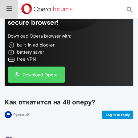
Do more on the web, with a fast and
secure browser!
Download Opera browser with:
built-in ad blocker
battery saver
free VPN
Download Opera
Как откатится на 48 оперу?
Русский
Log in to reply