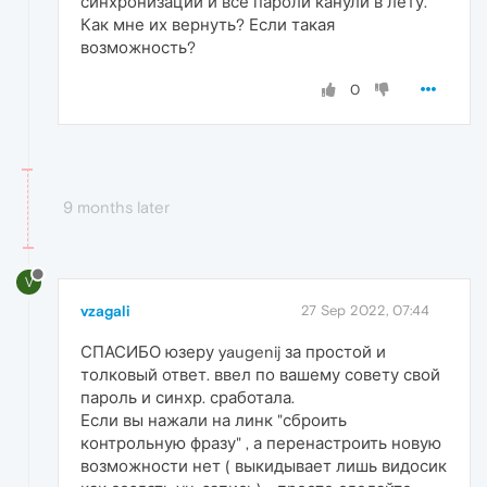
синхронизации и все пароли канули в лету.
Как мне их вернуть? Если такая
возможность?
0
9 months later
V
vzagali
27 Sep 2022, 07:44
СПАСИБО юзеру yaugenij за простой и
толковый ответ. ввел по вашему совету свой
пароль и синхр. сработала.
Если вы нажали на линк "сброить
контрольную фразу" , а перенастроить новую
возможности нет ( выкидывает лишь видосик