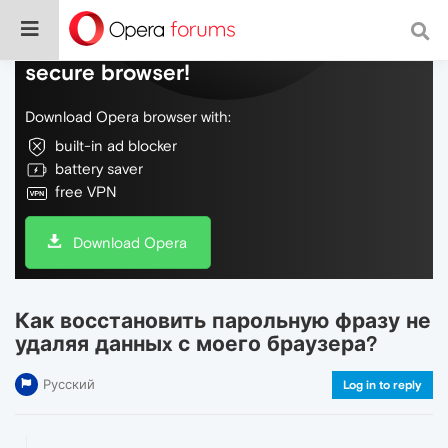
Do more on the web, with a fast and
secure browser!
Download Opera browser with:
built-in ad blocker
battery saver
free VPN
Download Opera
Как восстановить парольную фразу не
удаляя данныx с моего браузера?
Русский
Log in to reply