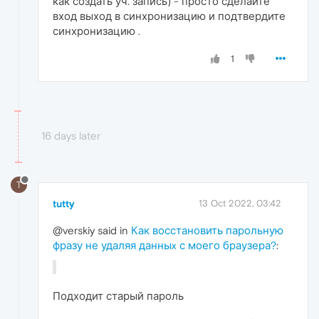
как создать уч. запись) - просто сделайте
вход выход в синхронизацию и подтвердите
синхронизацию .
1
16 days later
T
tutty
13 Oct 2022, 03:42
@verskiy said in
Как восстановить парольную
фразу не удаляя данныx с моего браузера?
:
Подходит старый пароль