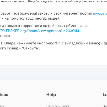
нфу не восстановить :с Ведь безнадежно пытаться найти и установить темы 
аботчики браузера) закрыли свой интернет портал
my.oper
нули на помойку труд многих людей.
и только в торрентах и на файловых обменниках.
//РУТРЭКЕР.org/forum/viewtopic.php?t=2330114
х часть
. В Опере нажимаете кнопочку "О" (с выпадающим меню) - да
го скина) - "Открыть".
ices
Help
L
ns
Help & support
Se