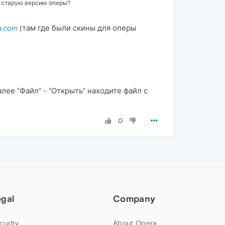
на старую версию оперы?
a.com
(там где были скины для оперы
лее "Файл" - "Открыть" находите файл с
0
egal
Company
curity
About Opera