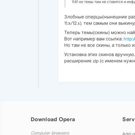
11.61 но темы там не ставятся и и
Злобные оперцы(нынешние разр
11.х/12.x), тем самым они выки
Теперь темы(скины) можно найт
Вот например вам ссылка:
http:
Но там не все скины, а только и
Установка этих скинов вручную
расширение zip (с именем нужно
Download Opera
Serv
Computer browsers
Add-o