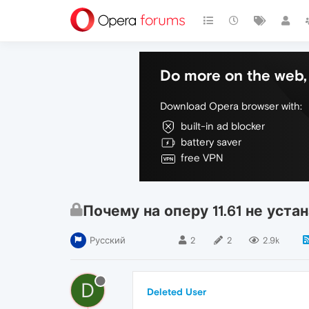
Do more on the web, 
Download Opera browser with:
built-in ad blocker
battery saver
free VPN
Почему на оперу 11.61 не уст
Русский
2
2
2.9k
D
Deleted User