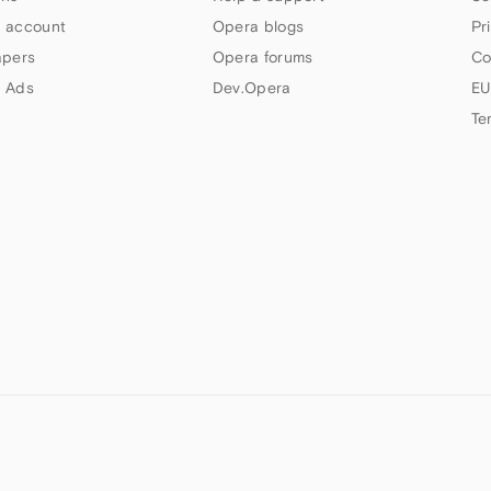
 account
Opera blogs
Pr
apers
Opera forums
Co
 Ads
Dev.Opera
EU
Te