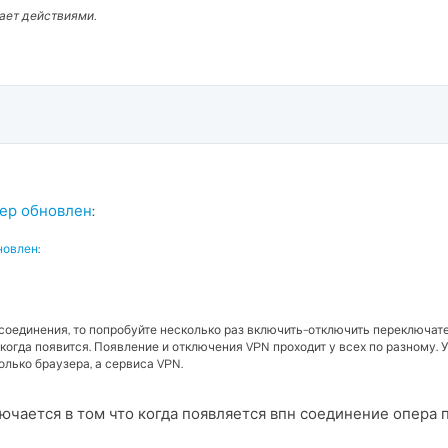
вает действиями.
ер обновлен
:
новлен
:
 соединения, то попробуйте несколько раз включить-отключить переключате
когда появится. Появление и отключения VPN проходит у всех по разному. У
олько браузера, а сервиса VPN.
лючается в том что когда появляется впн соединение опера 