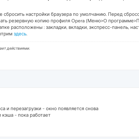
те сбросить настройки браузера по умолчанию. Перед сброс
лать резервную копию профиля Opera (Меню>O программе>Пу
папке расположены : закладки, вкладки, экспресс-панель, нас
мотрим
здесь
.
вает действиями.
а и перезагрузки - окно появляется снова
 кэша - пока работает