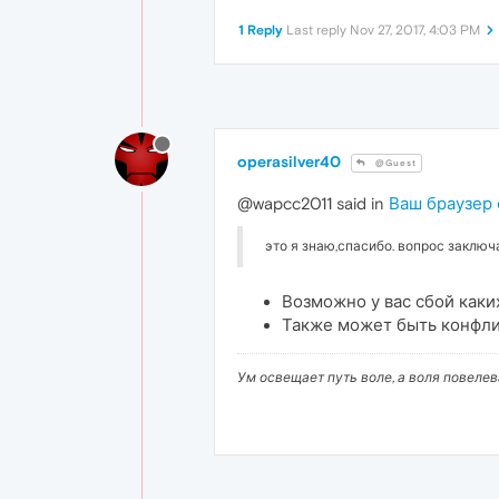
1 Reply
Last reply
Nov 27, 2017, 4:03 PM
operasilver40
@Guest
@wapcc2011 said in
Ваш браузер
это я знаю,спасибо. вопрос заключ
Возможно у вас сбой каких
Также может быть конфлик
Ум освещает путь воле, а воля повеле