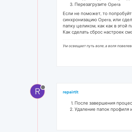
Перезагрузите Opera
Если не поможет, то попробуй
синхронизацию Opera, или сде
папку целиком, как как в этой 
Как сделать сброс настроек с
Ум освещает путь воле, а воля повеле
R
repairtlt
После завершения процесс
Удаление папок профиля и