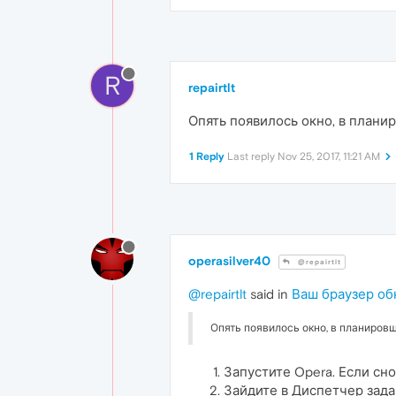
R
repairtlt
Опять появилось окно, в планир
1 Reply
Last reply
Nov 25, 2017, 11:21 AM
operasilver40
@repairtlt
@repairtlt
said in
Ваш браузер об
Опять появилось окно, в планировщ
Запустите Opera. Если сно
Зайдите в Диспетчер зада