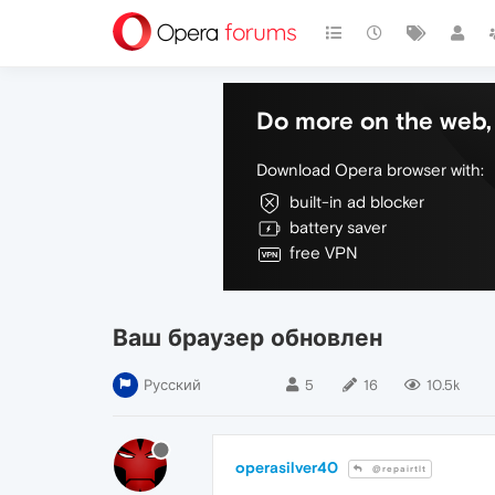
Do more on the web, 
Download Opera browser with:
built-in ad blocker
battery saver
free VPN
Ваш браузер обновлен
Русский
5
16
10.5k
operasilver40
@repairtlt