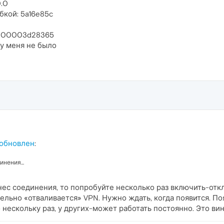
0.0
бкой: 5a16e85c
000003d28365
у меня не было
 обновлен
:
нения...
нес соединения, то попробуйте несколько раз включить-от
тельно «отваливается» VPN. Нужно ждать, когда появится. П
о нескольку раз, у других-может работать постоянно. Это вин