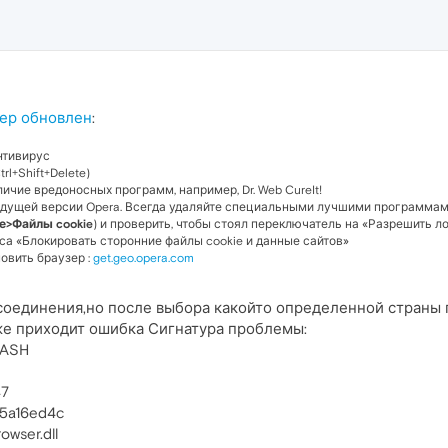
ер обновлен
:
нтивирус
rl+Shift+Delete)
ичие вредоносных программ, например, Dr. Web CureIt!
щей версии Opera. Всегда удаляйте специальными лучшими программами : IObit
е>Файлы cookie
) и проверить, чтобы стоял переключатель на «Разрешить л
кса «Блокировать сторонние файлы cookie и данные сайтов»
овить браузер :
get.geo.opera.com
соединения,но после выбора какойто определенной страны 
же приходит ошибка Сигнатура проблемы:
RASH
47
5a16ed4c
wser.dll