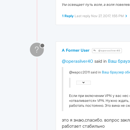
Ум освещает путь воле, а воля повеле
1 Reply
Last reply
Nov 27, 2017, 1:55 PM
?
A Former User
@operasilver40
@operasilver40
said in
Ваш брауз
@wapcc2011 said in
Ваш браузер об
Если при включении VPN у вас нес
«отваливается» VPN. Нужно ждать, 
работать постоянно. Это вина не ск
это я знаю,спасибо. вопрос зак
работает стабильно