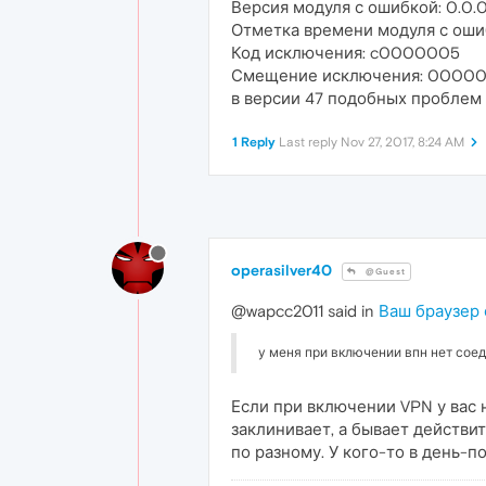
Версия модуля с ошибкой: 0.0.
Отметка времени модуля с оши
Код исключения: c0000005
Смещение исключения: 0000
в версии 47 подобных проблем 
1 Reply
Last reply
Nov 27, 2017, 8:24 AM
operasilver40
@Guest
@wapcc2011 said in
Ваш браузер
у меня при включении впн нет соеди
Если при включении VPN у вас 
заклинивает, а бывает действи
по разному. У кого-то в день-п