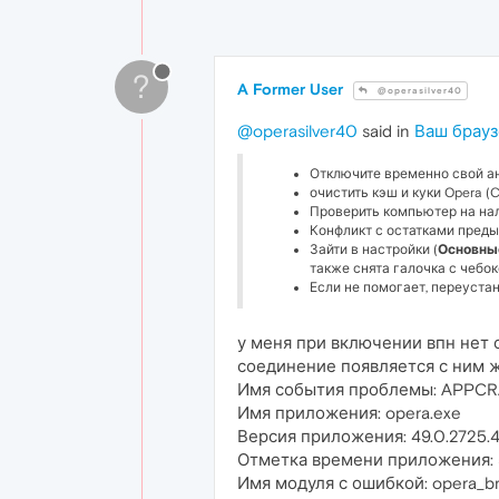
?
A Former User
@operasilver40
@operasilver40
said in
Ваш брауз
Отключите временно свой а
очистить кэш и куки Opera (Ct
Проверить компьютер на нал
Конфликт с остатками предыду
Зайти в настройки (
Основны
также снята галочка с чебо
Если не помогает, переустан
у меня при включении впн нет 
соединение появляется с ним 
Имя события проблемы: APPC
Имя приложения: opera.exe
Версия приложения: 49.0.2725.
Отметка времени приложения: 
Имя модуля с ошибкой: opera_bro