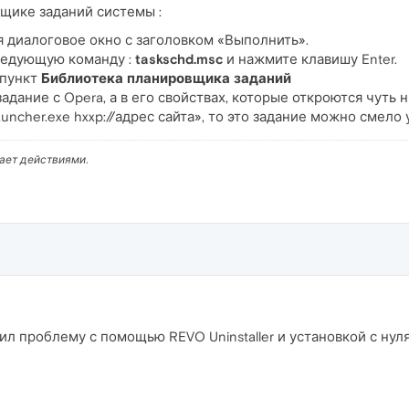
щике заданий системы :
 диалоговое окно с заголовком «Выполнить».
следующую команду :
taskschd.msc
и нажмите клавишу Enter.
 пункт
Библиотека планировщика заданий
адание с Opera, а в его свойствах, которые откроются чуть 
uncher.exe hxxp://адрес сайта», то это задание можно смело 
вает действиями.
л проблему с помощью REVO Uninstaller и установкой с нуля