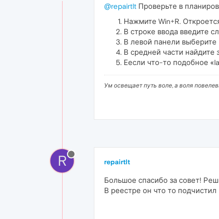
@repairtlt
Проверьте в планиров
Нажмите Win+R. Откроется
В строке ввода введите 
В левой панели выберите
В средней части найдите з
Еесли что-то подобное «la
Ум освещает путь воле, а воля повеле
R
repairtlt
Большое спасибо за совет! Реши
В реестре он что то подчистил