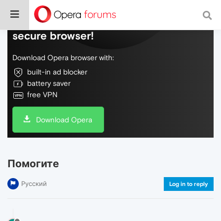
Do more on the web, with a fast and
secure browser!
Download Opera browser with:
built-in ad blocker
battery saver
free VPN
Download Opera
Помогите
Русский
Log in to reply