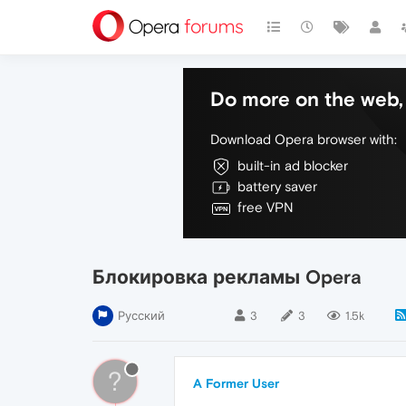
Do more on the web, 
Download Opera browser with:
built-in ad blocker
battery saver
free VPN
Блокировка рекламы Opera
Русский
3
3
1.5k
?
A Former User