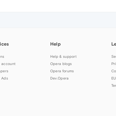
ices
Help
L
ns
Help & support
Se
 account
Opera blogs
Pr
apers
Opera forums
Co
 Ads
Dev.Opera
EU
Te