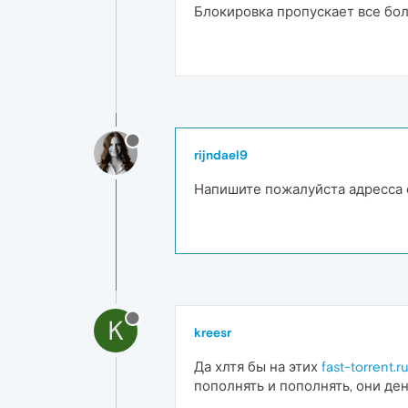
Блокировка пропускает все бо
rijndael9
Напишите пожалуйста адресса с
K
kreesr
Да хлтя бы на этих
fast-torrent.r
пополнять и пополнять, они де