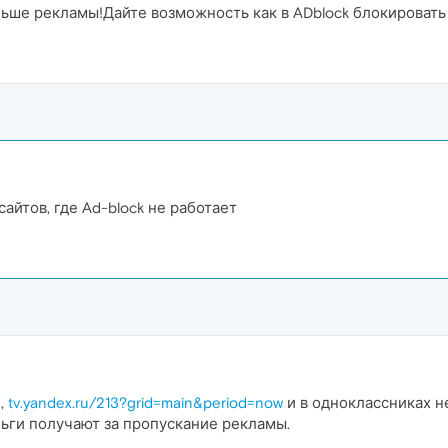
льше рекламы!Дайте возможность как в ADblock блокировать
айтов, где Ad-block не работает
u
,
tv.yandex.ru/213?grid=main&period=now
и в одноклассниках н
ньги получают за пропускание рекламы.