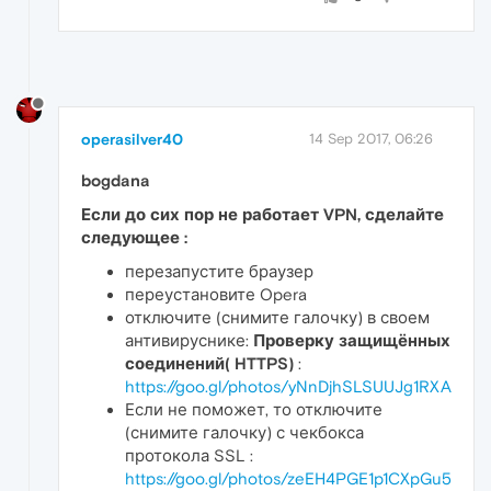
operasilver40
14 Sep 2017, 06:26
bogdana
Если до сих пор не работает VPN, сделайте
следующее :
перезапустите браузер
переустановите Opera
отключите (снимите галочку) в своем
антивируснике:
Проверку защищённых
соединений( HTTPS)
:
https://goo.gl/photos/yNnDjhSLSUUJg1RXA
Если не поможет, то отключите
(снимите галочку) с чекбокса
протокола SSL :
https://goo.gl/photos/zeEH4PGE1p1CXpGu5