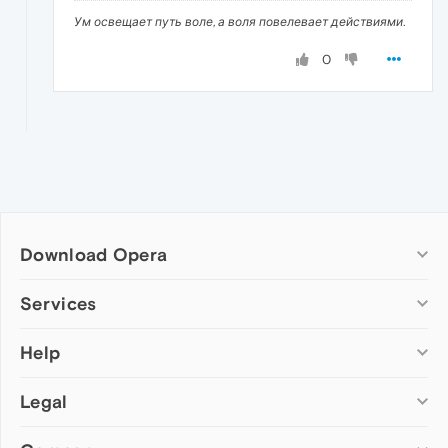
Ум освещает путь воле, а воля повелевает действиями.
0
Download Opera
Computer browsers
Services
Opera for Windows
Help
Add-ons
Opera for Mac
Opera account
Opera for Linux
Legal
Wallpapers
Help & support
Opera beta version
Opera Ads
Opera blogs
Opera USB