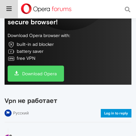
Do more on the web, with a fast and
secure browser!
Download Opera browser with:
built-in ad blocker
battery saver
free VPN
Download Opera
Vpn не работает
Русский
Log in to reply