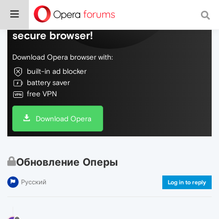
Do more on the web, with a fast and
secure browser!
Download Opera browser with:
built-in ad blocker
battery saver
free VPN
Download Opera
Обновление Оперы
Русский
Log in to reply