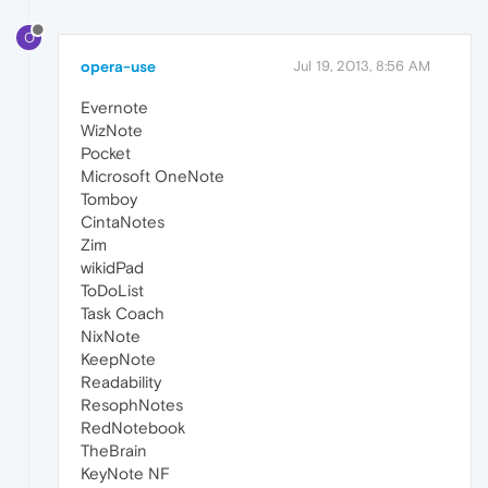
O
opera-use
Jul 19, 2013, 8:56 AM
Evernote
WizNote
Pocket
Microsoft OneNote
Tomboy
CintaNotes
Zim
wikidPad
ToDoList
Task Coach
NixNote
KeepNote
Readability
ResophNotes
RedNotebook
TheBrain
KeyNote NF