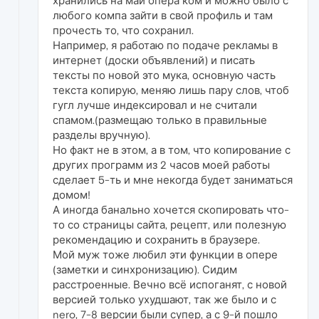
хранились на май опера ком и можно было с
любого компа зайти в свой профиль и там
прочесть то, что сохранил.
Например, я работаю по подаче рекламы в
интернет (доски объявлений) и писать
тексты по новой это мука, основную часть
текста копирую, меняю лишь пару слов, чтоб
гугл лучше индексировал и не считали
спамом.(размещаю только в правильные
разделы вручную).
Но факт не в этом, а в том, что копирование с
других программ из 2 часов моей работы
сделает 5-ть и мне некогда будет заниматься
домом!
А иногда банально хочется скопировать что-
то со страницы сайта, рецепт, или полезную
рекомендацию и сохранить в браузере.
Мой муж тоже любил эти функции в опере
(заметки и синхронизацию). Сидим
расстроенные. Вечно всё испоганят, с новой
версией только ухудшают, так же было и с
nero, 7-8 версии были супер, а с 9-й пошло