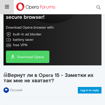
Do more on the web, with a fast and
secure browser!
Download Opera browser with:
built-in ad blocker
battery saver
free VPN
Download Opera
Вернут ли в Opera 15 - Заметки их
так мне не хватает?
Русский
Log in to reply