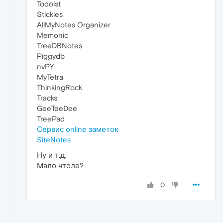
Todoist
Stickies
AllMyNotes Organizer
Memonic
TreeDBNotes
Piggydb
nvPY
MyTetra
ThinkingRock
Tracks
GeeTeeDee
TreePad
Сервис online заметок
SiteNotes
Ну и т.д.
Мало чтоле?
0