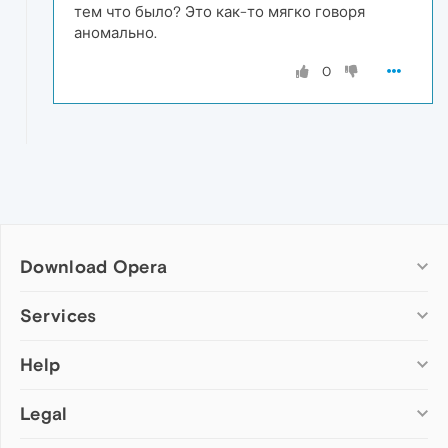
тем что было? Это как-то мягко говоря
аномально.
0
Download Opera
Computer browsers
Services
Opera for Windows
Help
Add-ons
Opera for Mac
Opera account
Opera for Linux
Legal
Wallpapers
Help & support
Opera beta version
Opera Ads
Opera blogs
Opera USB