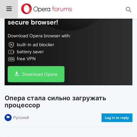
Do more on the web, with a fast and
secure browser!
Download Opera browser with:
built-in ad blocker
battery saver
free VPN
Download Opera
Опера стала сильно загружать
процессор
Русский
Log in to reply