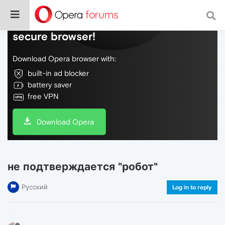
Do more on the web, with a fast and
secure browser!
Download Opera browser with:
built-in ad blocker
battery saver
free VPN
Download Opera
не подтверждается "робот"
Русский
Log in to reply