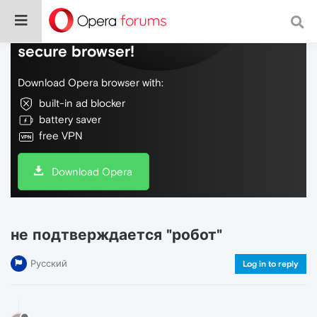
Do more on the web, with a fast and
secure browser!
Download Opera browser with:
built-in ad blocker
battery saver
free VPN
Download Opera
не подтверждается "робот"
Русский
Log in to reply