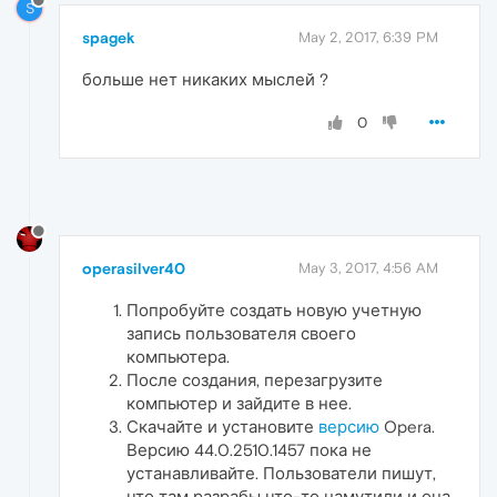
S
spagek
May 2, 2017, 6:39 PM
больше нет никаких мыслей ?
0
operasilver40
May 3, 2017, 4:56 AM
Попробуйте создать новую учетную
запись пользователя своего
компьютера.
После создания, перезагрузите
компьютер и зайдите в нее.
Скачайте и установите
версию
Opera.
Версию 44.0.2510.1457 пока не
устанавливайте. Пользователи пишут,
что там разрабы что-то намутили и она