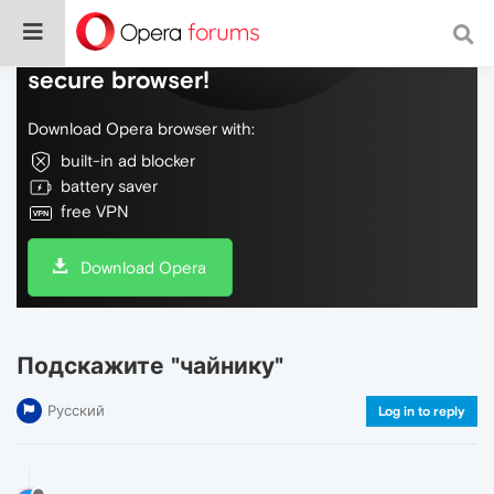
Do more on the web, with a fast and
secure browser!
Download Opera browser with:
built-in ad blocker
battery saver
free VPN
Download Opera
Подскажите "чайнику"
Русский
Log in to reply