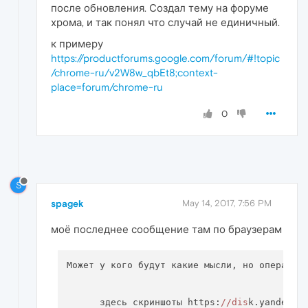
после обновления. Создал тему на форуме
хрома, и так понял что случай не единичный.
к примеру
https://productforums.google.com/forum/#!topic
/chrome-ru/v2W8w_qbEt8;context-
place=forum/chrome-ru
0
S
spagek
May 14, 2017, 7:56 PM
моё последнее сообщение там по браузерам
Может у кого будут какие мысли, но опера ста
      здесь скриншоты https:
//dis
k.yandex.r