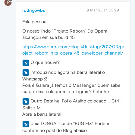
R
rodrigowbs
9 Mar 2017, 03:29
Fala pessoal!
O nosso lindo "Projeto Reborn" Do Opera
alcançou em sua build 45.
https://www.opera.com/blogs/desktop/2017/03/pr
oject-reborn-hits-opera-45-developer-channel/
O que houve?
introduzindo agora na barra lateral o
Whatsapp :3
Pois é Galera já temos o Messenger, quem sabe
na próxima coloquem o telegram? hehehe
Outro Detalhe, Foi o Atalho colocado ... Ctrl +
Shift + M
Abre a barra lateral
Uma LONGA lista de "BUG FIX" Podem
conferir no post do Blog abaixo