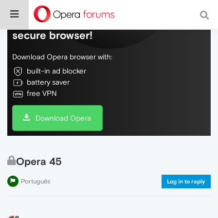
Do more on the web, with a fast and
secure browser!
Download Opera browser with:
built-in ad blocker
battery saver
free VPN
Download Opera
Opera 45
Português
Log in to reply