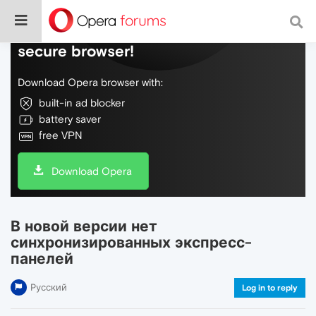
Do more on the web, with a fast and
secure browser!
Download Opera browser with:
built-in ad blocker
battery saver
free VPN
Download Opera
В новой версии нет
синхронизированных экспресс-
панелей
Русский
Log in to reply