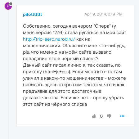
P
pilottttttt
Apr 9, 2014, 3:19 PM
Собственно, сегодня вечером "Опера" (у
меня версия 12.16) стала ругаться на мой сайт
http://trip-aero.narod.ru/
как на
мошеннический. Объясните мне кто-нибудь,
pls, что именно на моём сайте вызвало
попадание его в чёрный список?
Данный сайт писал лично я, так сказать, по
приколу (html+js+css). Если меня кто-то там
уличил в каком-то мошенничестве - можете
написать здесь открытым текстом, что и как,
предъявив для этого достаточные
доказательства. Если же нет - прошу убрать
этот сайт из чёрного списка
0