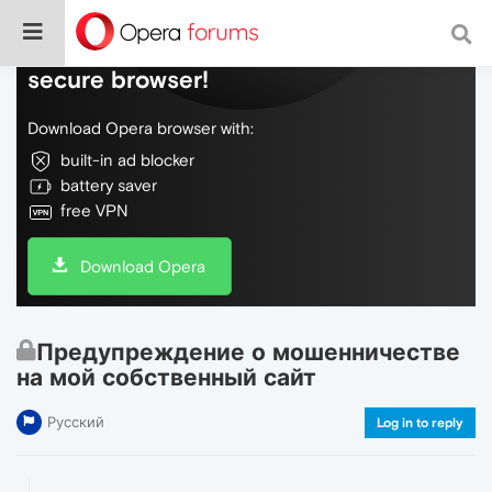
Do more on the web, with a fast and
secure browser!
Download Opera browser with:
built-in ad blocker
battery saver
free VPN
Download Opera
Предупреждение о мошенничестве
на мой собственный сайт
Русский
Log in to reply