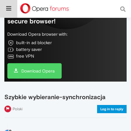
Do more on the web, with a fast and
secure browser!
Download Opera browser with:
built-in ad blocker
battery saver
free VPN
Download Opera
Szybkie wybieranie-synchronizacja
Polski
Log in to reply