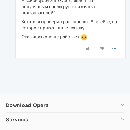
А какой форум по Opera является
популярным среди русскоязычных
пользователей?
Кстати, я проверил расширение SingleFile, на
которое привел выше ссылку.
Оказалось оно не работает
1
Download Opera
Computer browsers
Services
Opera for Windows