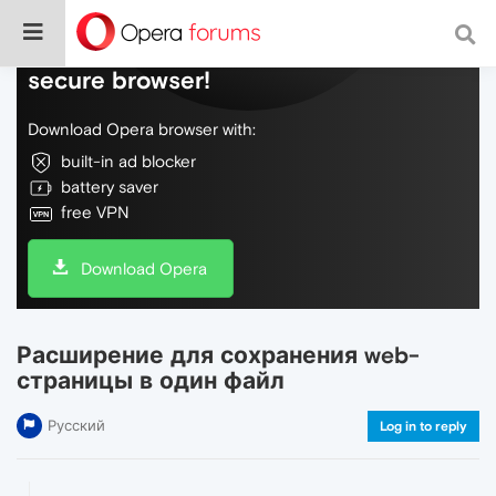
Do more on the web, with a fast and
secure browser!
Download Opera browser with:
built-in ad blocker
battery saver
free VPN
Download Opera
Расширение для сохранения web-
страницы в один файл
Русский
Log in to reply